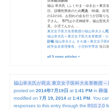
日本経済新聞
去
福山 幸夫氏（ふくやま・ゆきお＝東京女
東
日、誤嚥性肺炎のため
死去
、86歳。自
京
の12の16。お別れの会を行うが日取り
女
子さん。 専門は小児神経学。福山型先
子
見。小児てんかん …
医
科
東京女子医大名誉教授の福山幸夫さん
死
大
福山幸夫氏＝東京女子医大名誉教授・小
名
訃報
:福山幸夫さん ８６歳＝東京女子
誉
経学会名誉理事長、小児科学専攻
毎日
教
授
all 5 news articles »
–
日
本
経
済
福山幸夫氏が死去 東京女子医科大名誉教授 –
新
聞
posted on
2014年7月19日
at
1:41 PM
in
葬儀
は
modified on
7月 19, 2014
at
1:41 PM
. You can
responses to this entry through the
RSS 2.0
f