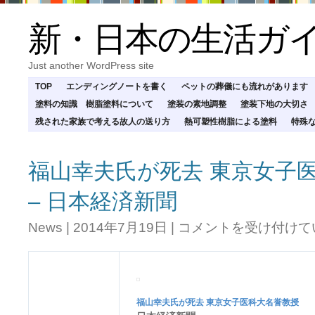
新・日本の生活ガ
Just another WordPress site
TOP
エンディングノートを書く
ペットの葬儀にも流れがあります
塗料の知識 樹脂塗料について
塗装の素地調整
塗装下地の大切さ
残された家族で考える故人の送り方
熱可塑性樹脂による塗料
特殊
福山幸夫氏が死去 東京女子
– 日本経済新聞
福
News
|
2014年7月19日
|
コメントを受け付けて
山
幸
夫
氏
が
福山幸夫氏が
死去
東京女子医科大名誉教授
死