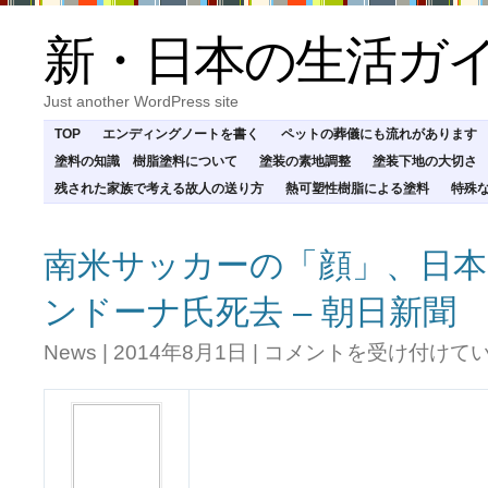
新・日本の生活ガ
Just another WordPress site
TOP
エンディングノートを書く
ペットの葬儀にも流れがあります
塗料の知識 樹脂塗料について
塗装の素地調整
塗装下地の大切さ
残された家族で考える故人の送り方
熱可塑性樹脂による塗料
特殊
南米サッカーの「顔」、日本
ンドーナ氏死去 – 朝日新聞
南
News
|
2014年8月1日
|
コメントを受け付けて
米
サ
ッ
カ
ー
の