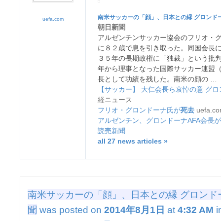
「顔」、
日
南米サッカーの「顔」、日本との縁 グロンド
uefa.com
本
朝日新聞
と
アルゼンチンサッカー協会のフリオ・
の
に８２歳で息を引き取った。同国会長
縁
３５年の長期政権に「独裁」という批
グ
年から理事となった国際サッカー連盟
ロ
長として功績を残した。南米の顔の …
ン
【サッカー】 大仁会長ら哀悼の意 グ
ド
経ニュース
ー
フリオ・グロンドーナ氏が
死去
uefa.c
ナ
アルゼンチン、グロンドーナAFA会長が
氏
読売新聞
死
all 27 news articles »
去
–
朝
日
新
聞
南米サッカーの「顔」、日本との縁 グロンドー
は
聞
was posted on
2014年8月1日
at
4:32 AM
i