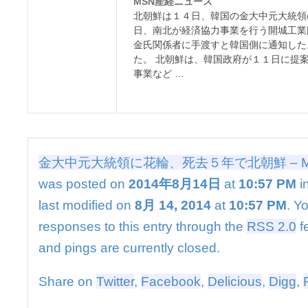
MSN産経ニュース
に
北朝鮮は１４日、韓国の金大中元大統領
花
日、南北が経済協力事業を行う開城工業
輪、
金氏関係者に手渡すと韓国側に通知した
死
た。 北朝鮮は、韓国政府が１１日に提
去
事業など …
５
年
で
北
朝
鮮
–
金大中元大統領に花輪、死去５年で北朝鮮 – 
MSN
was posted on
2014年8月14日
at
10:57 PM
i
産
経
last modified on
8月 14, 2014
at
10:57 PM
. Y
ニ
responses to this entry through the
RSS 2.0
f
ュ
ー
and pings are currently closed.
ス
は
Share on
Twitter
,
Facebook
,
Delicious
,
Digg
,