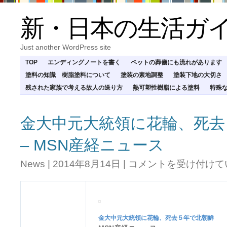
新・日本の生活ガ
Just another WordPress site
TOP
エンディングノートを書く
ペットの葬儀にも流れがあります
塗料の知識 樹脂塗料について
塗装の素地調整
塗装下地の大切さ
残された家族で考える故人の送り方
熱可塑性樹脂による塗料
特殊
金大中元大統領に花輪、死去
– MSN産経ニュース
金
News
|
2014年8月14日
|
コメントを受け付けて
大
中
元
大
統
金大中元大統領に花輪、
死去
５年で北朝鮮
領