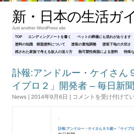
新・日本の生活ガ
Just another WordPress site
TOP
エンディングノートを書く
ペットの葬儀にも流れがあります
塗料の知識 樹脂塗料について
塗装の素地調整
塗装下地の大切さ
残された家族で考える故人の送り方
熱可塑性樹脂による塗料
特殊
訃報:アンドルー・ケイさん
イプロ２」開発者 – 毎日新
訃
News
|
2014年9月6日
|
コメントを受け付けて
報:
ア
ン
ド
ル
訃報
:アンドルー・ケイさん９５歳＝「ケイプ
ー・