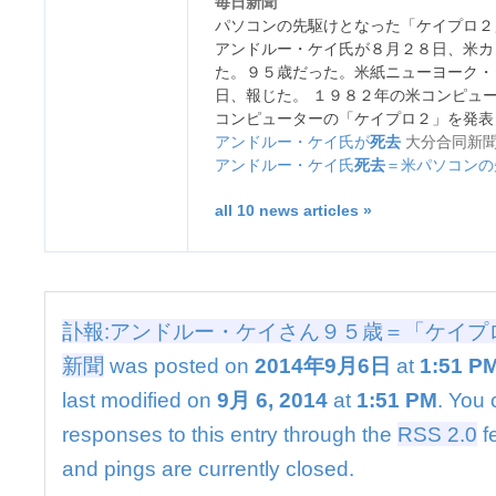
毎日新聞
ケ
パソコンの先駆けとなった「ケイプロ２
イ
アンドルー・ケイ氏が８月２８日、米カ
さ
た。９５歳だった。米紙ニューヨーク・
ん
日、報じた。 １９８２年の米コンピュ
９
コンピューターの「ケイプロ２」を発表
５
歳
アンドルー・ケイ氏が
死去
大分合同新
＝
アンドルー・ケイ氏
死去
＝米パソコンの
「ケ
イ
all 10 news articles »
プ
ロ
２」
開
発
訃報:アンドルー・ケイさん９５歳＝「ケイプロ
者
新聞
was posted on
2014年9月6日
at
1:51 P
–
毎
last modified on
9月 6, 2014
at
1:51 PM
. You 
日
新
responses to this entry through the
RSS 2.0
f
聞
and pings are currently closed.
は