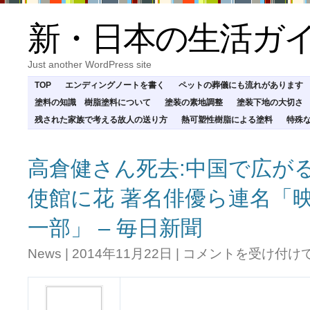
新・日本の生活ガ
Just another WordPress site
TOP
エンディングノートを書く
ペットの葬儀にも流れがあります
塗料の知識 樹脂塗料について
塗装の素地調整
塗装下地の大切さ
残された家族で考える故人の送り方
熱可塑性樹脂による塗料
特殊
高倉健さん死去:中国で広がる
使館に花 著名俳優ら連名「
一部」 – 毎日新聞
高
News
|
2014年11月22日
|
コメントを受け付け
倉
健
さ
ん