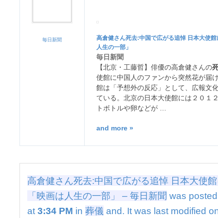
死
去:
中
国
高倉健さん
死去
:中国で広がる追悼 日本大使
毎日新聞
で
人生の一部」
広
毎日新聞
が
【北京・工藤哲】俳優の高倉健さんの
る
使館に中国人のファンから突然花が届
追
館は「予想外の反応」として、広報文
悼
ている。北京の日本大使館には２０１
日
トボトルや卵などが …
本
大
and more »
使
館
に
花
著
高倉健さん死去:中国で広がる追悼 日本大使館
名
俳
「映画は人生の一部」 – 毎日新聞
was posted
優
at
3:34 PM
in
葬儀
and. It was last modified o
ら