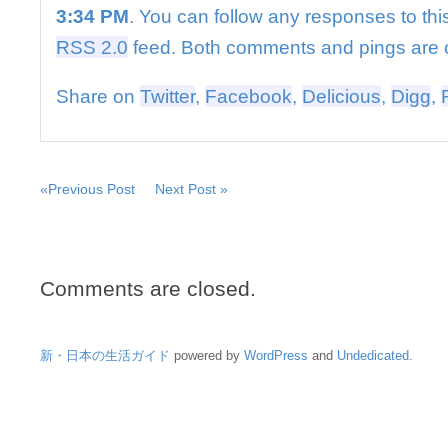
連
3:34 PM
. You can follow any responses to thi
名
「映
RSS 2.0
feed. Both comments and pings are c
画
は
Share on
Twitter
,
Facebook
,
Delicious
,
Digg
,
人
生
の
一
部」
«Previous Post
Next Post »
–
毎
日
新
聞
Comments are closed.
は
新・日本の生活ガイド
powered by
WordPress
and
Undedicated
.