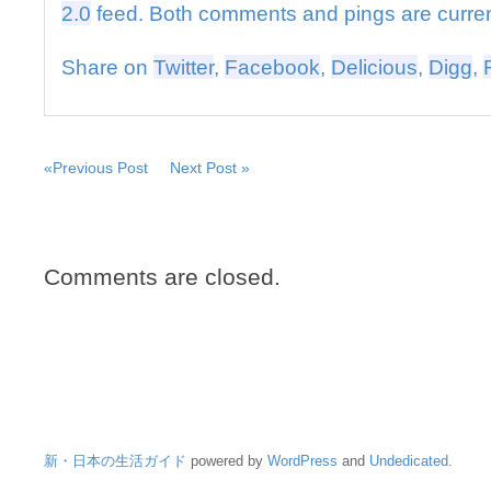
さ
2.0
feed. Both comments and pings are curren
ん
死
Share on
Twitter
,
Facebook
,
Delicious
,
Digg
,
去
は
«Previous Post
Next Post »
Comments are closed.
新・日本の生活ガイド
powered by
WordPress
and
Undedicated
.