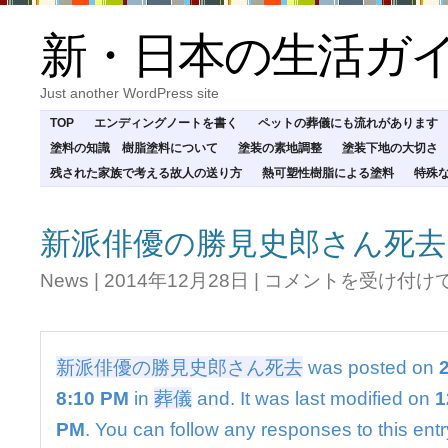
新・日本の生活ガ
Just another WordPress site
TOP
エンディングノートを書く
ペットの葬儀にも流れがあります
塗料の知識 樹脂塗料について
塗装の素地調整
塗装下地の大切さ
残された家族で考える故人の送り方
熱可塑性樹脂による塗料
特殊
新派俳優の勝見史郎さん死去
新
News
|
2014年12月28日
|
コメントを受け付け
派
俳
優
の
新派俳優の勝見史郎さん死去
was posted on
勝
見
8:10 PM
in
葬儀
and. It was last modified on
1
史
PM
. You can follow any responses to this ent
郎