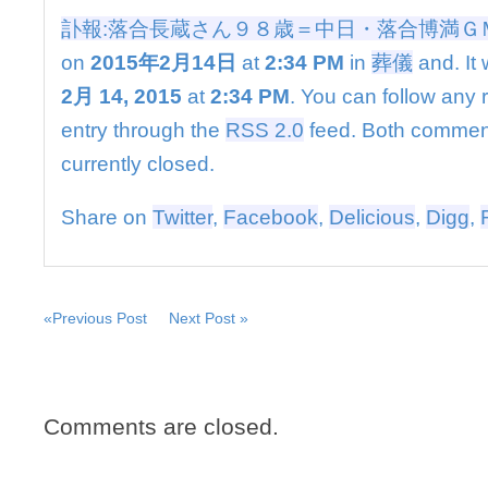
ん
訃報:落合長蔵さん９８歳＝中日・落合博満Ｇ
９
８
on
2015年2月14日
at
2:34 PM
in
葬儀
and. It 
歳
2月 14, 2015
at
2:34 PM
. You can follow any 
＝
中
entry through the
RSS 2.0
feed. Both commen
日・
currently closed.
落
合
博
Share on
Twitter
,
Facebook
,
Delicious
,
Digg
,
満
Ｇ
Ｍ
の
父
«Previous Post
Next Post »
は
Comments are closed.