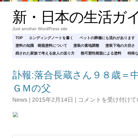
新・日本の生活ガ
Just another WordPress site
TOP
エンディングノートを書く
ペットの葬儀にも流れがあります
塗料の知識 樹脂塗料について
塗装の素地調整
塗装下地の大切さ
残された家族で考える故人の送り方
熱可塑性樹脂による塗料
特殊
訃報:落合長蔵さん９８歳＝
ＧＭの父
訃
News
|
2015年2月14日
|
コメントを受け付けて
報:
落
合
長
蔵
さ