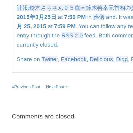
ん
訃報:鈴木さちさん９５歳＝鈴木善幸元首相の
９
５
2015年3月25日
at
7:59 PM
in
葬儀
and. It was
歳
月 25, 2015
at
7:59 PM
. You can follow any r
＝
鈴
entry through the
RSS 2.0
feed. Both commen
木
currently closed.
善
幸
元
Share on
Twitter
,
Facebook
,
Delicious
,
Digg
,
首
相
の
妻
は
«Previous Post
Next Post »
Comments are closed.