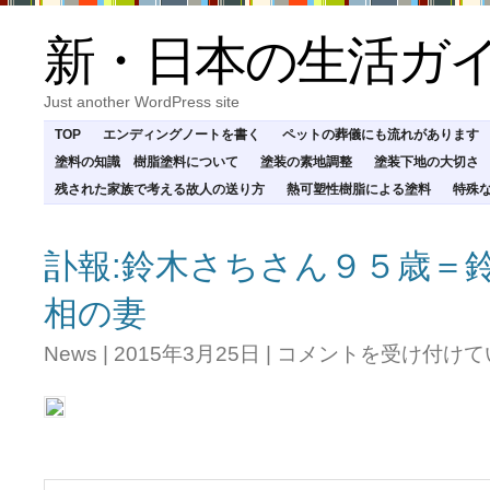
新・日本の生活ガ
Just another WordPress site
TOP
エンディングノートを書く
ペットの葬儀にも流れがあります
塗料の知識 樹脂塗料について
塗装の素地調整
塗装下地の大切さ
残された家族で考える故人の送り方
熱可塑性樹脂による塗料
特殊
訃報:鈴木さちさん９５歳＝
相の妻
訃
News
|
2015年3月25日
|
コメントを受け付けて
報:
鈴
木
さ
ち
さ