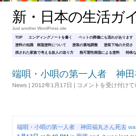
新・日本の生活ガ
Just another WordPress site
TOP
エンディングノートを書く
ペットの葬儀にも流れがあります
塗料の知識 樹脂塗料について
塗装の素地調整
塗装下地の大切さ
残された家族で考える故人の送り方
熱可塑性樹脂による塗料
特殊
端唄・小唄の第一人者 神田
端
News
|
2012年1月17日
|
コメントを受け付けて
唄・
小
唄
の
第
一
人
端唄・小唄の第一人者 神田福丸さん死去
wa
者