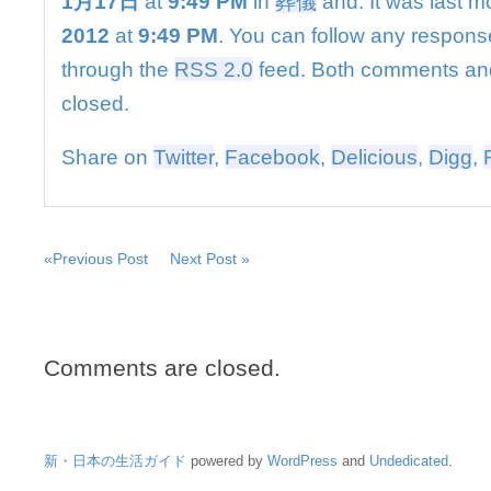
1月17日
at
9:49 PM
in
葬儀
and. It was last m
神
田
2012
at
9:49 PM
. You can follow any response
福
through the
RSS 2.0
feed. Both comments and
丸
さ
closed.
ん
死
Share on
Twitter
,
Facebook
,
Delicious
,
Digg
,
去
は
«Previous Post
Next Post »
Comments are closed.
新・日本の生活ガイド
powered by
WordPress
and
Undedicated
.