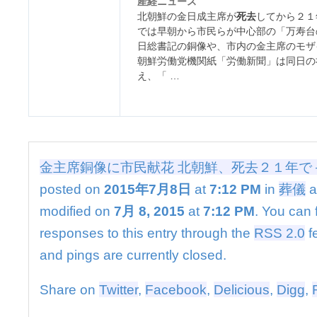
産経ニュース
民
北朝鮮の金日成主席が
死去
してから２１
献
では早朝から市民らが中心部の「万寿台
花
日総書記の銅像や、市内の金主席のモザ
北
朝鮮労働党機関紙「労働新聞」は同日の
朝
え、「 …
鮮、
死
去
２
１
年
で
金主席銅像に市民献花 北朝鮮、死去２１年で 
–
posted on
2015年7月8日
at
7:12 PM
in
葬儀
a
産
経
modified on
7月 8, 2015
at
7:12 PM
. You can 
ニ
responses to this entry through the
RSS 2.0
f
ュ
ー
and pings are currently closed.
ス
は
Share on
Twitter
,
Facebook
,
Delicious
,
Digg
,