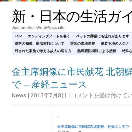
新・日本の生活ガ
Just another WordPress site
TOP
エンディングノートを書く
ペットの葬儀にも流れがあります
塗料の知識 樹脂塗料について
塗装の素地調整
塗装下地の大切さ
残された家族で考える故人の送り方
熱可塑性樹脂による塗料
特殊
金主席銅像に市民献花 北朝
で – 産経ニュース
金
News
|
2015年7月8日
|
コメントを受け付けて
主
席
銅
像
に
金主席銅像に市民献花 北朝鮮、
死去
２１年で
市