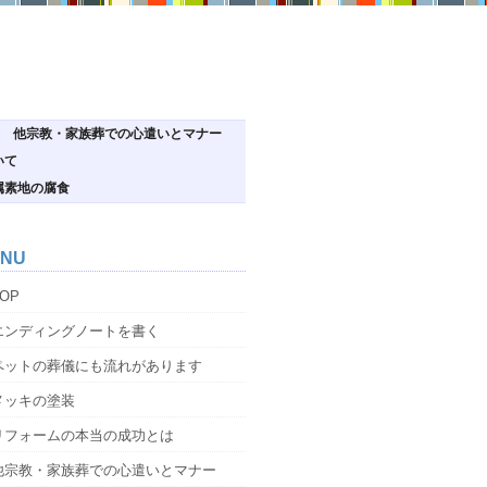
他宗教・家族葬での心遣いとマナー
いて
属素地の腐食
NU
OP
エンディングノートを書く
ペットの葬儀にも流れがあります
メッキの塗装
リフォームの本当の成功とは
他宗教・家族葬での心遣いとマナー