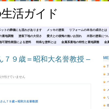
の生活ガイド
ペットの葬儀にも流れがあります
メッキの塗装
リフォームの本当の成功とは
の素地調整
塗装下地の大切さ
愛犬との後悔の無いお別れ
木部の塗装につ
熱可塑性樹脂による塗料
特殊な塗料とは
金属系素地の特性と素地調整
金
ん７９歳＝昭和大名誉教授 –
ME
T
け付けていません
さん７９歳＝昭和大名誉教授