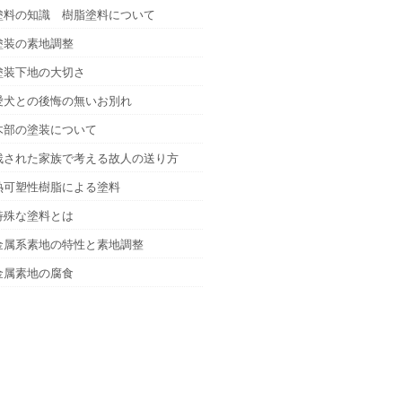
塗料の知識 樹脂塗料について
塗装の素地調整
塗装下地の大切さ
愛犬との後悔の無いお別れ
木部の塗装について
残された家族で考える故人の送り方
熱可塑性樹脂による塗料
特殊な塗料とは
金属系素地の特性と素地調整
金属素地の腐食