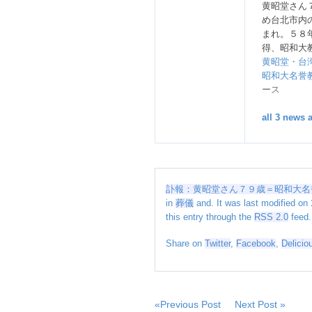
７
黄昭堂さん
９
め台北市内
歳
まれ。５８
＝
得、昭和大
昭
黄昭堂・台
和
昭和大名誉
大
ース
名
誉
all 3 news a
教
授
–
毎
日
訃報：黄昭堂さん７９歳＝昭和大名誉
新
in
葬儀
and. It was last modified on
聞
this entry through the
RSS 2.0
feed.
は
Share on
Twitter
,
Facebook
,
Delicio
«Previous Post
Next Post »