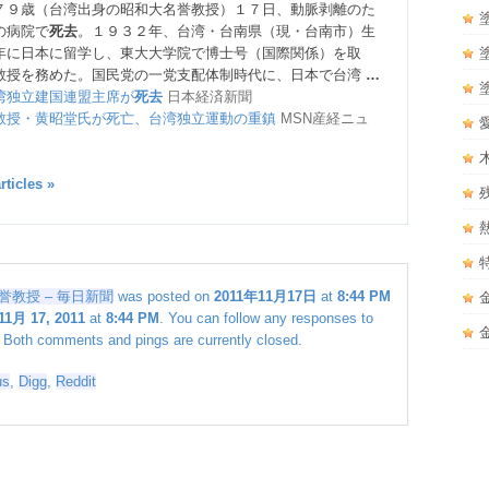
７９歳（台湾出身の昭和大名誉教授）１７日、動脈剥離のた
の病院で
死去
。１９３２年、台湾・台南県（現・台南市）生
年に日本に留学し、東大大学院で博士号（国際関係）を取
教授を務めた。国民党の一党支配体制時代に、日本で台湾
…
湾独立建国連盟主席が
死去
日本経済新聞
教授・黄昭堂氏が死亡、台湾独立運動の重鎮
MSN産経ニュ
rticles »
教授 – 毎日新聞
was posted on
2011年11月17日
at
8:44 PM
11月 17, 2011
at
8:44 PM
. You can follow any responses to
 Both comments and pings are currently closed.
us
,
Digg
,
Reddit