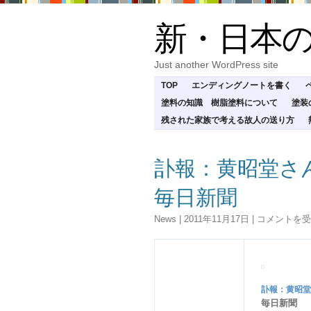
新・日本
Just another WordPress site
TOP
エンディングノートを書く
塗料の知識 樹脂塗料について
塗装
残された家族で考える故人の送り方
訃報：黄昭堂さ
毎日新聞
訃
News
|
2011年11月17日
|
コメントを受
報：
黄
昭
堂
さ
訃報
：黄昭堂
ん
毎日新聞