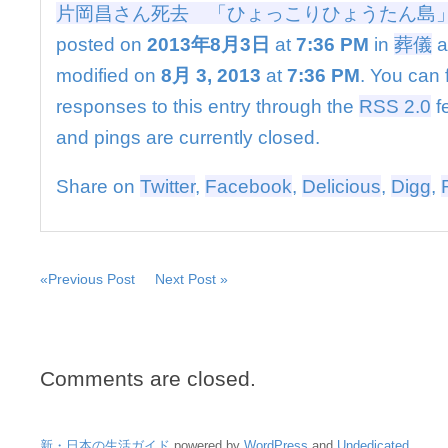
「ひ
片岡昌さん死去 「ひょっこりひょうたん島
ょ
posted on
2013年8月3日
at
7:36 PM
in
葬儀
a
っ
こ
modified on
8月 3, 2013
at
7:36 PM
. You can 
り
responses to this entry through the
RSS 2.0
f
ひ
ょ
and pings are currently closed.
う
た
Share on
Twitter
,
Facebook
,
Delicious
,
Digg
,
ん
島」
の
人
形
«Previous Post
Next Post »
制
作
は
Comments are closed.
新・日本の生活ガイド
powered by
WordPress
and
Undedicated
.