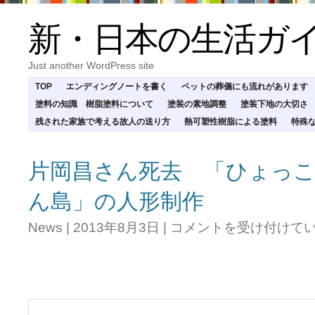
新・日本の生活ガ
Just another WordPress site
TOP
エンディングノートを書く
ペットの葬儀にも流れがあります
塗料の知識 樹脂塗料について
塗装の素地調整
塗装下地の大切さ
残された家族で考える故人の送り方
熱可塑性樹脂による塗料
特殊
片岡昌さん死去 「ひょっ
ん島」の人形制作
片
News
|
2013年8月3日
|
コメントを受け付けて
岡
昌
さ
ん
死
去