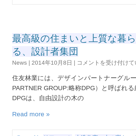
宅
美
は
し
く。“
ら
発
最高級の住まいと上質な暮
想
し
る、設計者集団
た
都
最
市
News
|
2014年10月8日
|
コメントを受け付けて
高
型
級
邸
住友林業には、デザインパートナーグループ
の
宅
住
は
PARTNER GROUP:略称DPG）と呼ば
ま
DPGは、自由設計の木の
い
と
上
Read more »
質
な
暮
ら
最