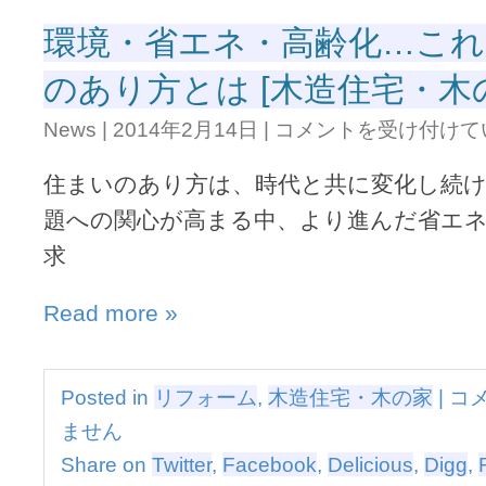
宅・
ル」
木
環境・省エネ・高齢化…こ
は
の
理
家]
のあり方とは [木造住宅・木
想
は
的
環
な
News
|
2014年2月14日
|
コメントを受け付けて
境・
外
省
壁
住まいのあり方は、時代と共に変化し続
エ
材
ネ・
[木
題への関心が高まる中、より進んだ省エ
高
造
求
齢
住
化…
宅・
こ
木
Read more »
れ
の
か
家]
ら
は
の
環
Posted in
リフォーム
,
木造住宅・木の家
|
コ
住
境・
ま
ません
省
い
エ
Share on
Twitter
,
Facebook
,
Delicious
,
Digg
,
の
ネ・