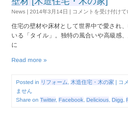
壁材 [木造住宅・木の家]
『賃
美
貸
News
|
2014年3月14日
|
コメントを受け付けて
し
併
く
用
住宅の壁材や床材として世界中で愛され、
て
住
長
宅』
いる「タイル」。独特の風合いや高級感、
持
の
に
ち。
す
「タ
す
イ
め
Read more »
ル」
は
は
理
想
美
Posted in
リフォーム
,
木造住宅・木の家
|
コ
的
し
な
ません
く
外
て
Share on
Twitter
,
Facebook
,
Delicious
,
Digg
,
壁
長
材
持
[木
ち。
造
「タ
住
イ