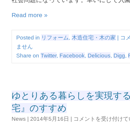
い
は
っ
Read more »
ぱ
い！
『独
立
メ
Posted in
リフォーム
,
木造住宅・木の家
|
コ
タ
リ
イ
ません
ッ
プ
ト
Share on
Twitter
,
Facebook
,
Delicious
,
Digg
,
の
が
二
い
世
っ
帯
ぱ
住
い！
宅』
『独
は
ゆとりある暮らしを実現す
立
タ
宅』のすすめ
イ
プ
ゆ
の
News
|
2014年5月16日
|
コメントを受け付けて
と
二
り
世