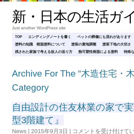
新・日本の生活ガ
Just another WordPress site
TOP
エンディングノートを書く
ペットの葬儀にも流れがあります
塗料の知識 樹脂塗料について
塗装の素地調整
塗装下地の大切さ
残された家族で考える故人の送り方
熱可塑性樹脂による塗料
特殊
Archive For The “木造住宅・
Category
自由設計の住友林業の家で実
型3階建て』
自
News
|
2015年9月3日
|
コメントを受け付けて