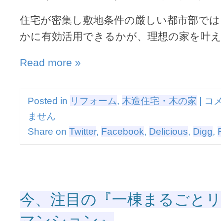
由
設
住宅が密集し敷地条件の厳しい都市部では
計
の
かに有効活用できるかが、理想の家を叶
住
友
Read more »
林
業
の
家
自
Posted in
リフォーム
,
木造住宅・木の家
|
コ
で
由
実
ません
設
現
計
Share on
Twitter
,
Facebook
,
Delicious
,
Digg
,
す
の
る
住
『都
友
市
林
型
業
3
の
階
今、注目の『一棟まるごと
家
建
で
て』
マンション』
実
は