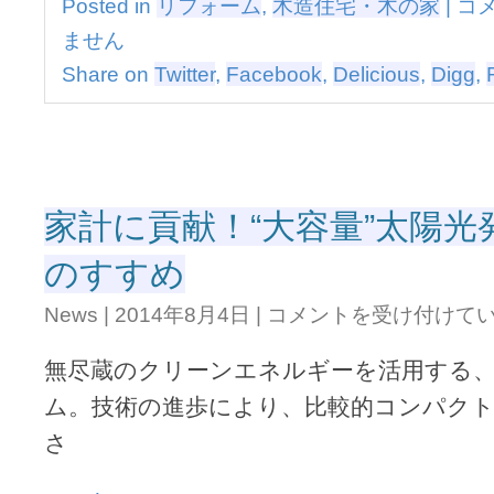
Posted in
リフォーム
,
木造住宅・木の家
|
コ
し
高
を
ません
級
創
の
Share on
Twitter
,
Facebook
,
Delicious
,
Digg
,
造
住
す
ま
る、
い
設
と
計
上
者
質
集
家計に貢献！“大容量”太陽
な
団
暮
は
のすすめ
ら
し
家
を
News
|
2014年8月4日
|
コメントを受け付けて
計
創
に
造
無尽蔵のクリーンエネルギーを活用する
貢
す
献！“大
る、
ム。技術の進歩により、比較的コンパク
容
設
さ
量”太
計
陽
者
光
集