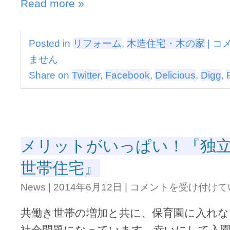
Read more »
発
団
電
は
シ
ス
家
Posted in
リフォーム
,
木造住宅・木の家
|
コ
テ
計
ム
ません
に
の
貢
Share on
Twitter
,
Facebook
,
Delicious
,
Digg
,
す
献！“
す
容
め
量”太
は
陽
光
発
メリットがいっぱい！『独
電
シ
世帯住宅』
ス
テ
メ
ム
News
|
2014年6月12日
|
コメントを受け付けて
リ
の
ッ
す
共働き世帯の増加と共に、保育園に入れな
ト
す
が
め
社会問題になっています。幸いにして入