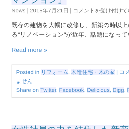
現
今、
す
News
|
2015年7月21日
|
コメントを受け付けて
注
る
目
『都
既存の建物を大幅に改修し、新築の時以上
の
市
『一
型
る“リノベーション”が近年、話題になっ
棟
3
ま
階
Read more »
る
建
ご
て』
と
は
リ
今、
Posted in
リフォーム
,
木造住宅・木の家
|
コ
ノ
注
ベ
ません
目
ー
の
Share on
Twitter
,
Facebook
,
Delicious
,
Digg
,
シ
『一
ョ
棟
ン
ま
マ
る
ン
ご
シ
と
ョ
リ