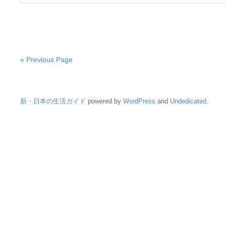
あ
高
り
齢
方
化…
と
こ
は
れ
[木
か
« Previous Page
造
ら
住
の
宅・
住
木
ま
新・日本の生活ガイド
powered by
WordPress
and
Undedicated
.
の
い
家]
の
は
あ
り
方
と
は
[木
造
住
宅・
木