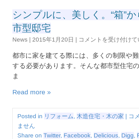
集
し
シンプルに、美しく。“箱”
た
新
市型邸宅
商
品
シ
『ko
News
|
2015年1月20日
|
コメントを受け付けて
ン
ノ
プ
カ）
都市に家を建てる際には、多くの制限や
ル
は
に、
する必要があります。そんな都市型住宅
美
ま
し
く。“箱”か
ら
Read more »
発
想
し
た
シ
Posted in
リフォーム
,
木造住宅・木の家
|
コ
都
ン
市
ません
プ
型
ル
Share on
Twitter
,
Facebook
,
Delicious
,
Digg
,
邸
に、