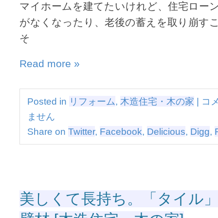
マイホームを建てたいけれど、住宅ロー
あ
帯
る
住
がなくなったり、老後の蓄えを取り崩す
暮
宅』
そ
ら
は
し
を
Read more »
実
現
す
る
ゆ
Posted in
リフォーム
,
木造住宅・木の家
|
コ
『賃
と
貸
ません
り
併
あ
Share on
Twitter
,
Facebook
,
Delicious
,
Digg
,
用
る
住
暮
宅』
ら
の
し
す
を
す
実
め
美しくて長持ち。「タイル
現
は
す
る