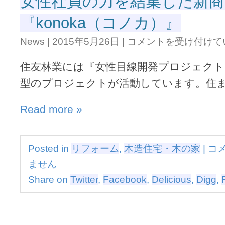
女性社員の力を結集した新商
ン』
ノ
は
『konoka（コノカ）』
ベ
ー
女
シ
News
|
2015年5月26日
|
コメントを受け付けて
性
ョ
社
ン
住友林業には『女性目線開発プロジェクト
員
マ
の
ン
型のプロジェクトが活動しています。住
力
シ
を
ョ
Read more »
結
ン』
集
は
し
た
女
Posted in
リフォーム
,
木造住宅・木の家
|
コ
新
性
商
ません
社
品
員
Share on
Twitter
,
Facebook
,
Delicious
,
Digg
,
『konoka（コ
の
ノ
力
カ）』
を
は
結