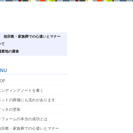
他宗教・家族葬での心遣いとマナー
いて
属素地の腐食
NU
OP
エンディングノートを書く
ペットの葬儀にも流れがあります
メッキの塗装
リフォームの本当の成功とは
他宗教・家族葬での心遣いとマナー