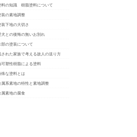
塗料の知識 樹脂塗料について
塗装の素地調整
塗装下地の大切さ
愛犬との後悔の無いお別れ
木部の塗装について
残された家族で考える故人の送り方
熱可塑性樹脂による塗料
特殊な塗料とは
金属系素地の特性と素地調整
金属素地の腐食