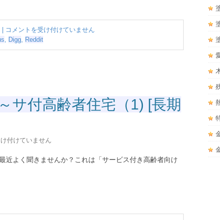
消
|
コメントを受け付けていません
費
us
,
Digg
,
Reddit
税
後
こ
そ
考
え
～サ付高齢者住宅（1) [長期
た
い、
100
年
受け付けていません
住
宅
最近よく聞きませんか？これは「サービス付き高齢者向け
の
再
検
証
は