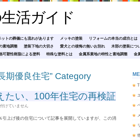
の生活ガイド
ペットの葬儀にも流れがあります
メッキの塗装
リフォームの本当の成功とは
の素地調整
塗装下地の大切さ
愛犬との後悔の無いお別れ
木部の塗装につ
熱可塑性樹脂による塗料
特殊な塗料とは
金属系素地の特性と素地調整
金
e “長期優良住宅” Category
ME
T
えたい、100年住宅の再検証
付けていません
0％引上げ後の住宅について記事を展開していますが、この消