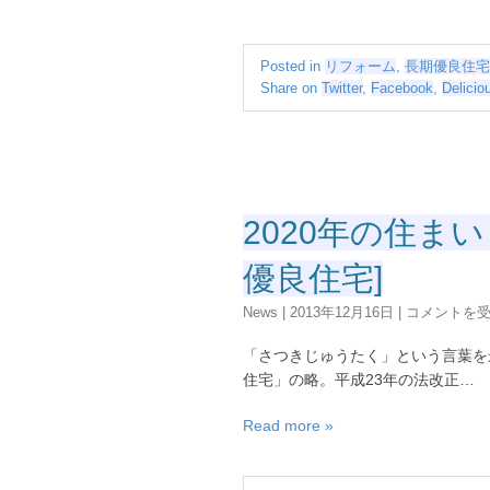
考
え
た
Posted in
リフォーム
,
長期優良住宅
い、
Share on
Twitter
,
Facebook
,
Delicio
100
年
住
宅
の
再
2020年の住まい
検
証
優良住宅]
は
2020
News
|
2013年12月16日
|
コメントを
年
の
「さつきじゅうたく」という言葉を
住
住宅」の略。平成23年の法改正…
ま
い
Read more »
～
サ
付